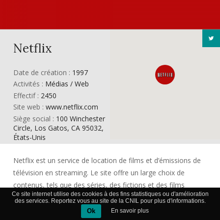
Netflix
Date de création :
1997
Activités :
Médias / Web
Effectif :
2450
Site web :
www.netflix.com
Siège social :
100 Winchester
Circle, Los Gatos, CA 95032,
États-Unis
Netflix est un service de location de films et d’émissions de
télévision en streaming. Le site offre un large choix de
contenus, tels que des séries, des fictions et des films
Ce site internet utilise des cookies à des fins statistiques ou d'amélioration
documentaires. Le système permet de visionner autant de
des services. Reportez vous au site de la CNIL pour plus d'informations.
films souhaités, n’importe quand, sur quasiment tout type
Ok
En savoir plus